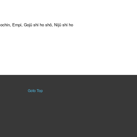
ochin, Empi, Gojû shi ho shô, Nijû shi ho
Goto Top