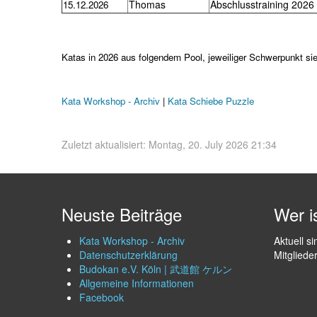
Thomas
Abschlusstraining 2026
15.12.2026
Katas in 2026 aus folgendem Pool, jeweiliger Schwerpunkt si
Kata Workshop - Archiv
|
Kata Schiebe Puzzle
Zuletzt aktualisiert: Montag, 20. July 2026 21:34
Neuste Beiträge
Wer i
Kata Workshop - Archiv
Aktuell s
Datenschutzerklärung
Mitgliede
Budokan e.V. Köln | 武道館 ケルン
Allgemeine Informationen
Facebook